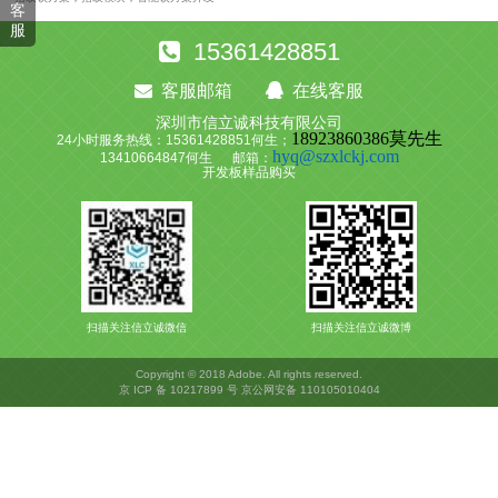
客
服
15361428851
客服邮箱
在线客服
深圳市信立诚科技有限公司
18923860386莫先生
24小时服务热线：15361428851何生；
hyq@szxlckj.com
13410664847何生 邮箱：
开发板
样品购买
扫描关注信立诚微信
扫描关注信立诚微博
Copyright © 2018 Adobe. All rights reserved.
京 ICP 备 10217899 号 京公网安备 110105010404