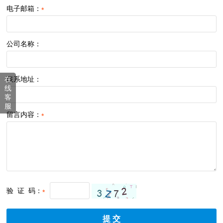
电子邮箱：
*
公司名称：
在
联系地址：
线
客
服
留言内容：
*
验 证 码：
*